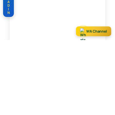
A
D
I
N
WA Channel