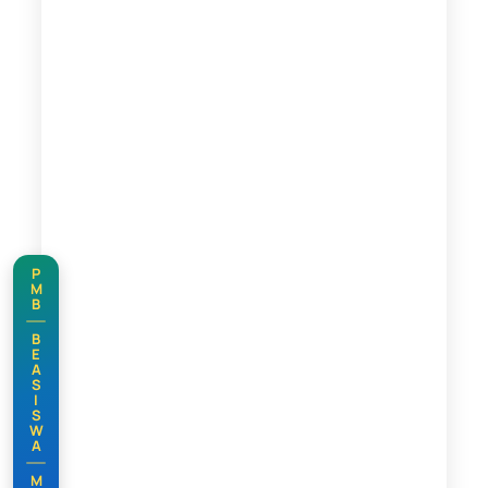
P
M
B
B
E
A
S
I
S
W
A
M