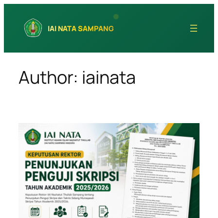
Skip
to
IAI NATA SAMPANG
content
Author:
iainata