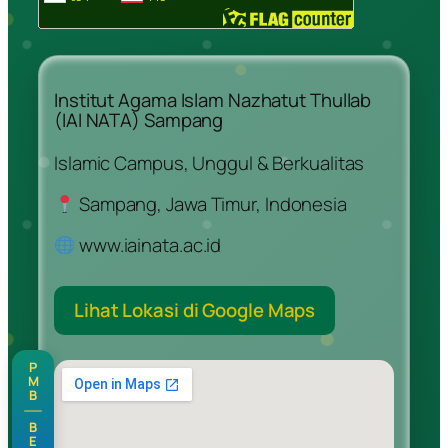
Institut Agama Islam Nazhatut Thullab
(IAI NATA) Sampang
Islamic Campus, Unggul & Berkualitas
Sampang, Jawa Timur, Indonesia
www.iainata.ac.id
Lihat Lokasi di Google Maps
P
M
B
B
E