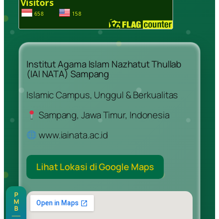
Institut Agama Islam Nazhatut Thullab
(IAI NATA) Sampang
Islamic Campus, Unggul & Berkualitas
Sampang, Jawa Timur, Indonesia
www.iainata.ac.id
Lihat Lokasi di Google Maps
P
M
B