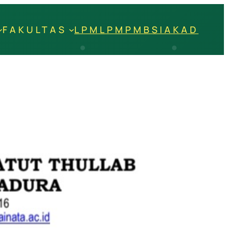
FAKULTAS
LPM
LPM
PMB
SIAKAD