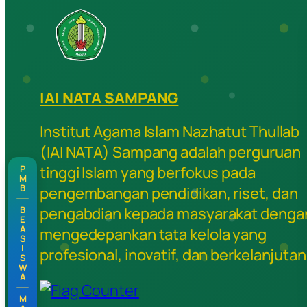
IAI NATA SAMPANG
Institut Agama Islam Nazhatut Thullab
(IAI NATA) Sampang adalah perguruan
P
tinggi Islam yang berfokus pada
M
B
pengembangan pendidikan, riset, dan
B
pengabdian kepada masyarakat denga
E
A
mengedepankan tata kelola yang
S
I
profesional, inovatif, dan berkelanjutan
S
W
A
M