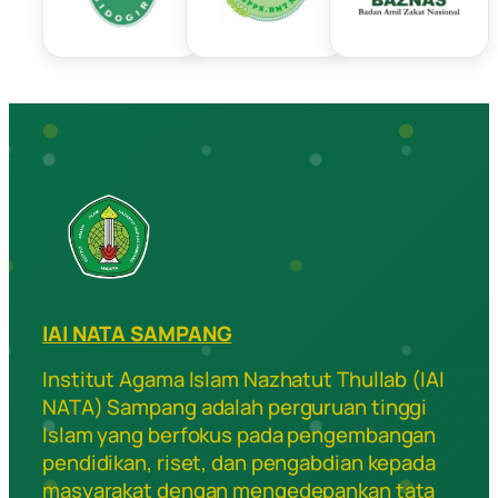
IAI NATA SAMPANG
Institut Agama Islam Nazhatut Thullab (IAI
NATA) Sampang adalah perguruan tinggi
Islam yang berfokus pada pengembangan
pendidikan, riset, dan pengabdian kepada
masyarakat dengan mengedepankan tata