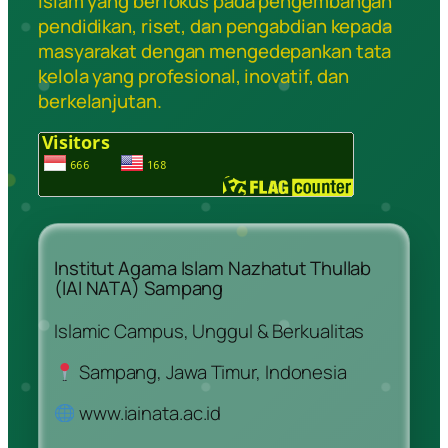
Islam yang berfokus pada pengembangan
pendidikan, riset, dan pengabdian kepada
masyarakat dengan mengedepankan tata
kelola yang profesional, inovatif, dan
berkelanjutan.
Institut Agama Islam Nazhatut Thullab
(IAI NATA) Sampang
Islamic Campus, Unggul & Berkualitas
Sampang, Jawa Timur, Indonesia
www.iainata.ac.id