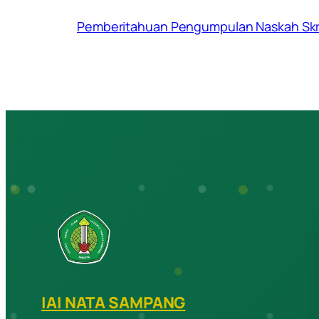
Pemberitahuan Pengumpulan Naskah Skri
IAI NATA SAMPANG