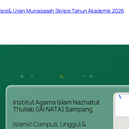
psi& Ujian Munaqasah Skripsi Tahun Akademik 2026
Institut Agama Islam Nazhatut
Thullab (IAI NATA) Sampang
Islamic Campus, Unggul &